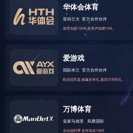
您当前所在位置：
安博官方网站
> 人才培养 > 招聘公告
人才战略
人才建设
招贤纳士
龙江安装学院
招聘公告