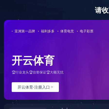
安博官方网
站
HOME