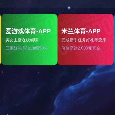
安博(中国)2
131
发布时间：2022-1
管理中心
安博官方网站2
0450
发布时间：2022-0
龙江安装202
1813
发布时间：2021-0