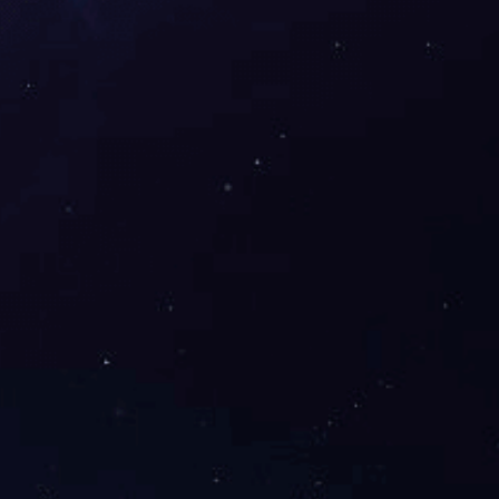
装集团2021年面向社会招聘公告
3-17
10829