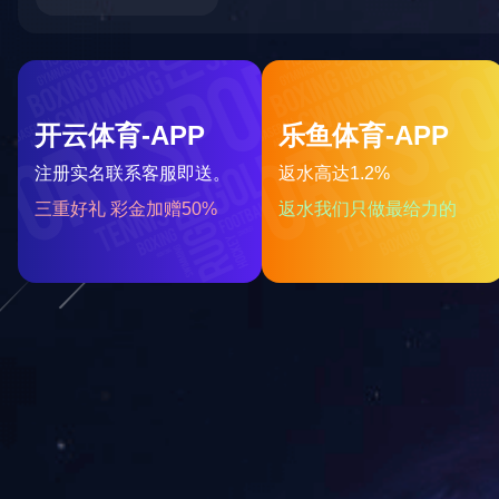
安博官方网站2024年面向社会招聘
发布时间：2024-09-14
党委宣传部
5
黑龙江省建设投资集团有限公司总部机关及资产
发布时间：2022-06-08
党委宣传部
1
安博官方网站面向社会公开招聘公告
发布时间：2021-12-24
党委宣传部
1