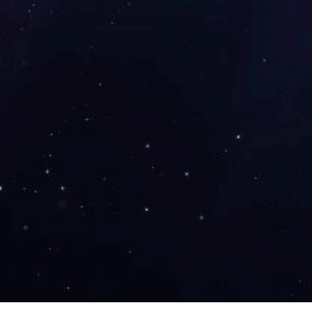
关于企
企业简
领导致
地 址：哈尔滨市香坊区香坊大街150号
领导成
权属企
电 话：0451-51103855
组织机
发展战
企业荣
企业资
龙安大事
安博(中国)
沙巴体育平台
|
华体会在线
|
乐鱼·体育
|
沙巴足球平台
|
星空（