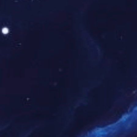
风电项目。
流会。
应用专题培训。
成本专题培训。
全教育培训。
训。
109人参加培训。
题民主生活会。
0人参加培训。
训。
同签订和履行中的法律风险防范培训。
关中层管理岗位竞聘大会。