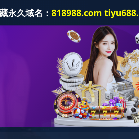
关于企业
新闻中心
企业文化
业务领域
科技创新
ABOUT
NEWS
CULTURE
BUSINESS
TECHNOLOGY