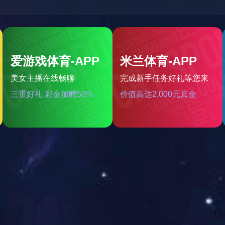
龙安四公司
2021年
20
龙安五公司
龙安六公司
安博(中国)2023年大事记
龙安七公司
第八分公司
黑龙江省龙安试验检测有
限责任公司（龙安第十一
考察。
分公司）
到龙安五公司困难职工家中走访慰问并送上慰问金。
层党建工作述职评议大会。