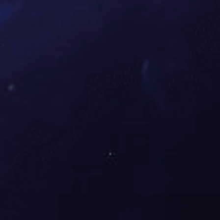
、候补委员和省部级主要领导干部学习贯彻习近平新时代中国特色社
研讨。