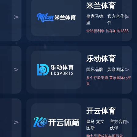
战略
企业荣誉
企业资质
龙
A