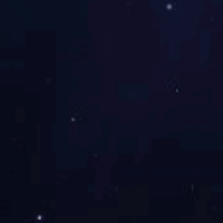
4月6日，集团召开了2023年成本管理工作部署
4月6日，集团党委书记、董事长、总经理，
4月11日，黑龙江工程学院机电工程学院党委
4月11日，集团召开2023年第一季度经营工作
4月12日，集团与望奎县人民政府签署了战略
4月14日，集团召开2023年挂职人员交流座谈
4月14日，集团与富锦市政府开展交流洽谈。
4月14日，集团党委在黑龙江省委党校干部教
4月19日，集团开展领导干部主题教育读书班
4月20日，集团开展领导干部主题教育读书班
4月21日，集团召开领导干部主题教育读书班
4月23日，集团召开领导干部主题教育读书班