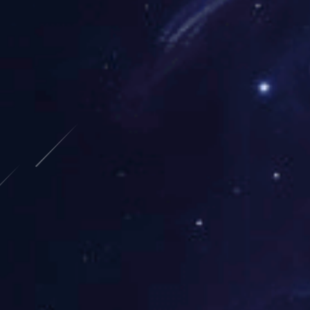
2月9日，黑龙江日报头版刊登集团中标10亿元
2月10日，集团召开2022年度成本工作总结交
2月10日，集团开展项目施工过程中BIM技术
2月11日-12日，集团开展了为期两天的项目
2月13日-14日，集团举行了2023年度春季安
2月14日，集团开展了审计信息化平台专题培
2月14日，集团举办了企业标准化建设培训，共
2月15日，集团党委召开2022年度领导班子专
2月15日，集团开展经营管理专题培训，共14
2月16日，集团开展路基路面施工技术专题培
2月17日，集团举行2023年度法律诉讼、合
2月22日，集团举行权属公司经理层和集团机