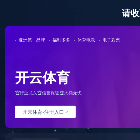
安博官方网
站
HOME