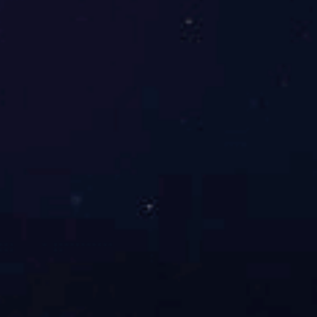
会议。
党委委员、副总经理到哈尔滨电机厂有限责任公司控制事业部厂房
书记一行到集团开展交流座谈。
会议。
合作框架协议。
会。
育特色主题教室组织开展了“学思想、强党性、重实践、建新功”
暨深化能力作风建设“工作落实年”活动解放思想第一次案例研讨。
暨深化能力作风建设“工作落实年”活动解放思想第二次案例研讨。
暨深化能力作风建设“工作落实年”活动解放思想第三次案例研讨
暨深化能力作风建设“工作落实年”活动解放思想第四次案例研讨