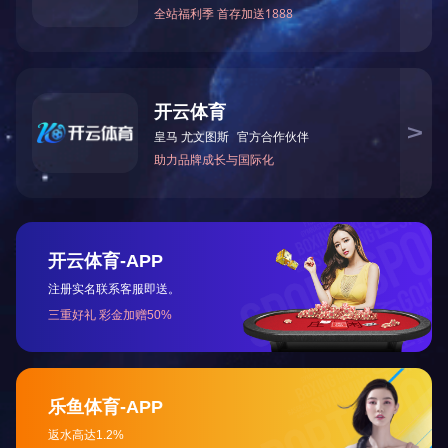
上一条 :
安博(中国)召开2024年前三季度经济运行
关于企
企业简
领导致
地 址：哈尔滨市香坊区香坊大街150号
领导成
权属企
电 话：0451-51103855