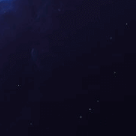
政协党组成员，最高人民法院、最高人民检察院党组书记书面述
书记、董事长孙雪飞的讲话及集团党委副书记、副董事长、总经
工作交流了学习心得及下一步工作思路。
神一贯到底、深入基层。要深刻领悟“千亿新程”五大内涵，落
解读报告，准确把握目标任务和实施路径，把思想和行动统一到各
开展好各项工作，以实际行动在奋进“千亿新程”中展现新作