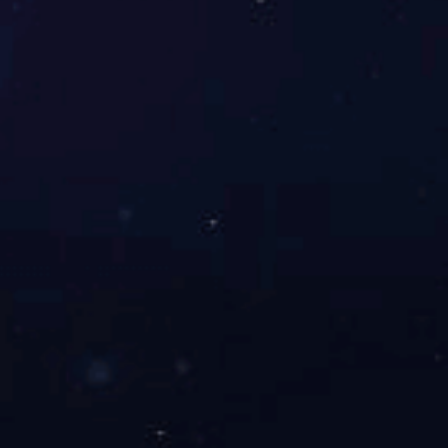
返回上一级
目党建纪实
下一条 :
黑
业
新闻中心
企业文化
业务领域
科
介
集团要闻
文化理念
工程业绩
技
辞
新闻动态
视觉识别系统
获奖工程
技
员
项目一线
特色活动
技
业
媒体聚焦
网上展厅
成
构
视频新闻