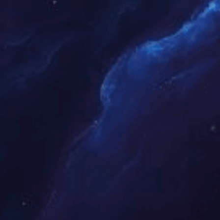
时数据采集；冻土环境下地基稳定性难以把控，冻土层冻结的厚
私保护。
测、多源传感器监测等工程技术，在冰建筑基础区域布设了7个冻
区重点区域开展常态化沉降观测，从地基层面筑牢安全基础。集
关技术规范，对人脸视频进行本地脱敏处理，实现技术应用与隐私
维护管控体系，安博(中国)将冰雪大世界主塔精准监测与冰建筑整
统’。” 安博(中国)科技发展事业部总经理胡志杰，指着主塔告
4台高清监控摄像头，可同步采集冰建筑沉降、位移、内部压力、
研判，最终形成蓝、黄、橙、红四级预警机制，实现冰雪建筑安