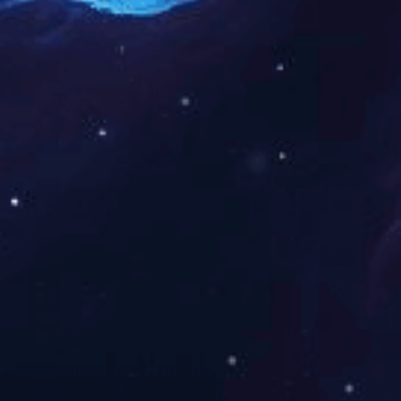
有了这些科技支撑，主塔的监测可以做到“毫
控。”胡志杰说，比如主塔顶端架设的1台高精度毫
分别设置了感温光纤，15米、28米、35米又分
建了“立体观测网”，实时监测冰建局部侧向位移
“所有监测数据同步至预警平台，一旦超过阈
全维赋能发展：技术创新锚定冰雪工程新标
记者采访中了解到，不仅是单座主塔的监测，
在园区全域技术应用上，集团针对冰雪建筑
护处理延长景观观赏周期，同时开展正温天气防
李长山告诉记者，下一步，集团将持续深化
外，集团还将探索砼结构替代碎冰材料、零碳冰雪
注入科技动能。