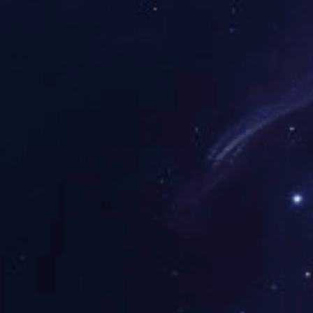
哈尔滨日报公众号报道原文
寒冬时节，位于松花江畔的第二十七届哈尔
这座即将成为今冬冰雪大世界新地标的巨型冰建
为破解大型冰建筑建造及运营期形态变化的行
态参数变化监测技术研究与实践，为冰雪工程安全
直面行业痛点：攻克冰建筑监测核心难题
“本届冰雪大世界工程施工的核心挑战，在于
120万平方米，总用冰用雪量将达40万立方米
该集团以主塔为核心，从工程技术层面搭建了