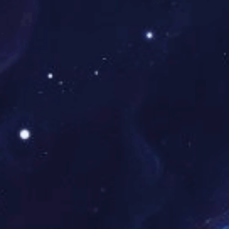
滨冰雪大世界景区建设现场机械轰鸣、人影穿梭：庞大的冰砖正
筑，不仅承载着中外游客对冰雪奇观的期待，更是冰雪大世界园
业难题，冰雪大世界景区携手安博(中国)以冰雪大世界主塔为
管理提供了可复制的“龙江方案”。
‘超大规模’与‘冰材料特性’的双重叠加。”安博官方网站党委委
。这些冰体本身极易受温度、压力的影响而产生变形，如何让这些“
全维度解决方案。“具体操作中，我们遇到了诸多难点。”李长