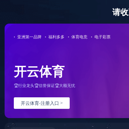
安博官方网
站
HOME