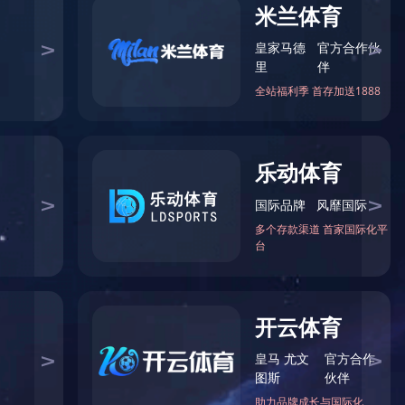
安职工郭文喜入选
问量：240
喜凭借二十余年深耕一线的精湛技艺、攻坚克难的创新精神与担当实