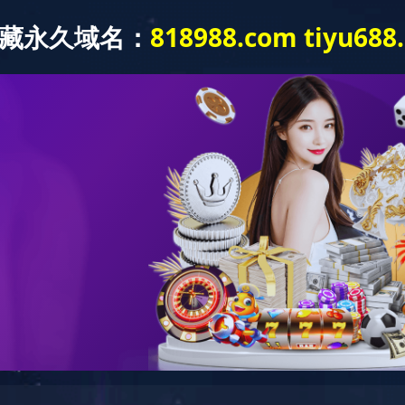
关于企业
新闻中心
企业文化
业务领域
科技创新
ABOUT
NEWS
CULTURE
BUSINESS
TECHNOLOGY