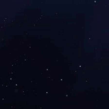
关于企
企业简
领导致
地 址：哈尔滨市香坊区香坊大街150号
领导成
权属企
电 话：0451-51103855
组织机
发展战
企业荣
企业资
龙安大事
安博(中国)