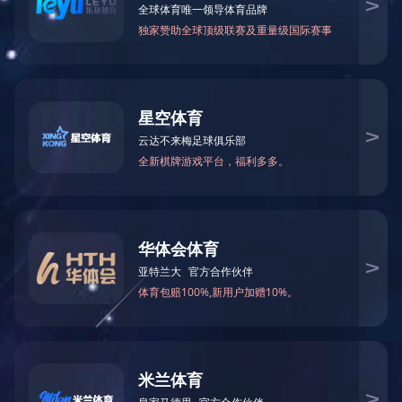
您的当前位置：
安博官方网站
>>
龙江安装学院
>>详情
4月1日，按照集团年度安全教育培训计划的