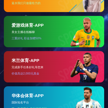
详尽说明，并强调了需要注意的问题——合同变
设计变更与技术交底要一致等。