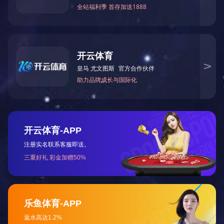
训学习。
此次培训邀请了方圆认证集团审核专家组组
准变化，明确体系对归口部门的职责要求，深化
杨老师首先向参会学员明确了目前执行的认证标准，即ISO900
idtGB/T45001-2020 职业健康安全管理体系、GB/
在讲解施工项目现场的审核应用时，为使学
险管理、人员管理、施工机具管理、计量器具管