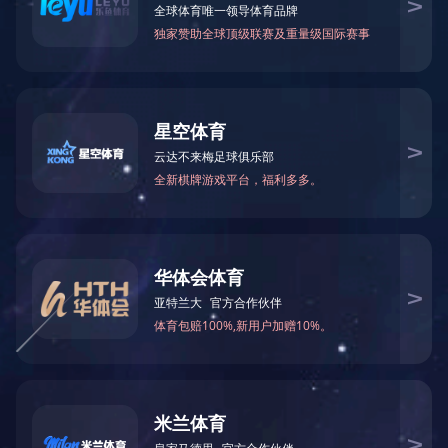
您的当前位置：
安博官方网站
>>
钢结构工程
>>详情