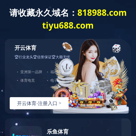
安
关
新
企
业
科
人
党
信
联
博
于
闻
业
务
技
力
群
息
系
官
企
中
文
领
创
资
工
公
方
方
业
心
化
域
新
源
作
开
式
网
ABOUT
NEWS
CULTURE
BUSINESS
TECHNOLOGY
MANPOWER
PARTY
INFORMATION
CONTACT
GROUP
站
HOME